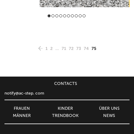
1
2
...
71
72
73
74
75
CONTACTS
notify@ac-step. com
FRAUEN
KINDER
ÜBER UNS
MÄNNER
TRENDBOOK
NEWS