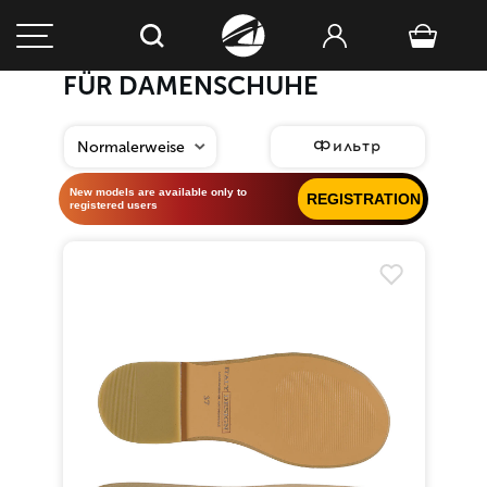
FÜR DAMENSCHUHE
Фильтр
New models are available only to
REGISTRATION
registered users