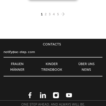
1
2
3
4
5
CONTACTS
notify@ac-step. com
FRAUEN
KINDER
ÜBER UNS
MÄNNER
TRENDBOOK
NEWS
ONE STEP AHEAD, AND ALWAYS WILL BE.