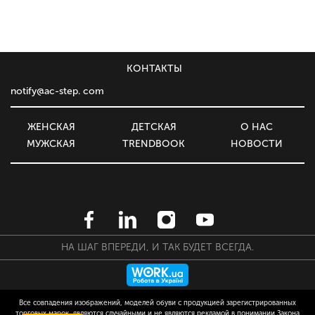
КОНТАКТЫ
notify@ac-step. com
ЖЕНСКАЯ
ДЕТСКАЯ
О НАС
МУЖСКАЯ
TRENDBOOK
НОВОСТИ
НА ШАГ ВПЕРЕДИ, И ТАК БУДЕТ ВСЕГДА.
Все совпадения изображений, моделей обуви с продукцией зарегистрированных
торговых марок, являются случайными и не являются рекламой в понимании Закона