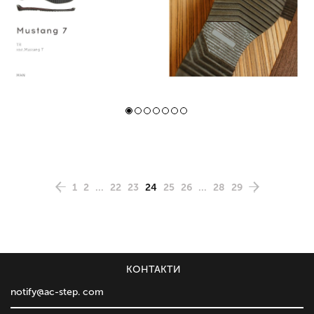
1
2
...
22
23
24
25
26
...
28
29
КОНТАКТИ
notify@ac-step. com