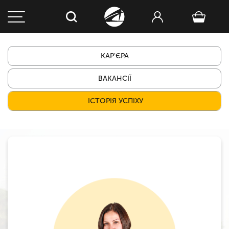
КАР'ЄРА
ВАКАНСІЇ
ІСТОРІЯ УСПІХУ