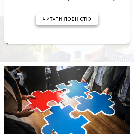
оказывала техническое сопровождение в
создании и изготовлении продукции
ЧИТАТИ ПОВНІСТЮ
непосредственно связной с жизнью каждого
человека.
Со временем, интерес к освоению нового не
угасал мне было интересно и важно развиваться, и
я освоила новые технологии, руководство
оценило мои познания, и в 2012 году стала
технологом еще одного кркпного цеха - подошв
из терморезины.
Так как наше предприятие является
инновационным, мы начали открывать новые
производства, такие как Рант и ЭВА, где я тоже
участвовала в создании, разработке и адаптации
технологических процессов,