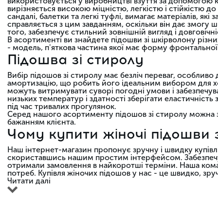
використовується у виробництві взуття за допомогою к
вирізняється високою міцністю, легкістю і стійкістю до
сандалі, балетки та легкі туфлі, вимагає матеріалів, я
справляється з цим завданням, оскільки він дає змогу ш
того, забезпечує стильний зовнішній вигляд і довговіч
В асортименті ви знайдете підошви зі шкірволону різни
- модель, п'яткова частина якої має форму фронтальної
Підошва зі стиролу
Вибір підошов зі стиролу має безліч переваг, особливо 
амортизацію, що робить його ідеальним вибором для холо
можуть витримувати суворі погодні умови і забезпечува
низьких температур і здатності зберігати еластичність
під час тривалих прогулянок.
Серед нашого асортименту підошов зі стиролу можна 
бажанням клієнта.
Чому купити жіночі підошви з
Наш інтернет-магазин пропонує зручну і швидку купівлю
скориставшись нашим простим інтерфейсом. Забезпечує
отримали замовлення в найкоротші терміни. Наша кома
потреб. Купівля жіночих підошов у нас - це швидко, зруч
Читати далі