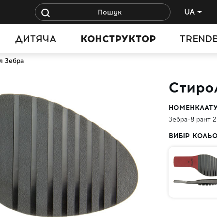
UA
ДИТЯЧА
КОНСТРУКТОР
TREND
л Зебра
Стиро
НОМЕНКЛАТ
Зебра-8 рант 2
ВИБІР КОЛЬ