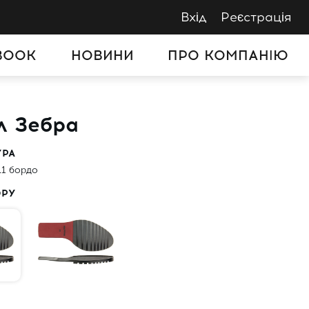
Вхід
Реєстрація
BOOK
НОВИНИ
ПРО КОМПАНІЮ
л Зебра
УРА
.1 бордо
ОРУ