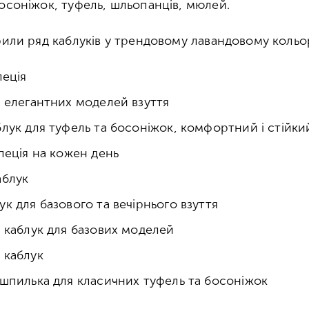
босоніжок, туфель, шльопанців, мюлей.
рили ряд каблуків у трендовому лавандовому кольор
пеція
 елегантних моделей взуття
лук для туфель та босоніжок, комфортний і стійки
пеція на кожен день
аблук
к для базового та вечірнього взуття
 каблук для базових моделей
 каблук
-шпилька для класичних туфель та босоніжок