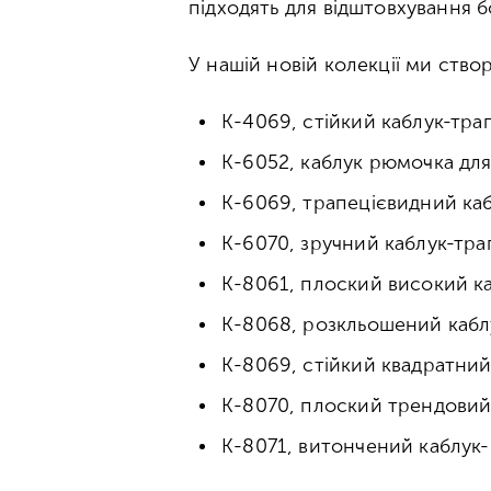
підходять для відштовхування 
У нашій новій колекції ми ство
К-4069, стійкий каблук-тра
К-6052, каблук рюмочка для
К-6069, трапецієвидний каб
К-6070, зручний каблук-тра
К-8061, плоский високий к
К-8068, розкльошений каблу
К-8069, стійкий квадратний
К-8070, плоский трендовий
К-8071, витончений каблук