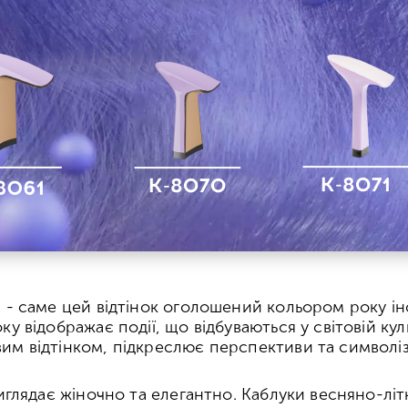
 - саме цей відтінок оголошений кольором року інст
у відображає події, що відбуваються у світовій культ
им відтінком, підкреслює перспективи та символізу
виглядає жіночно та елегантно. Каблуки весняно-літ