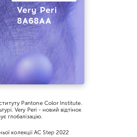
итуту Pantone Color Institute.
урі. Very Peri - новий відтінок
є глобалізацію.
ньої колекції AC Step 2022