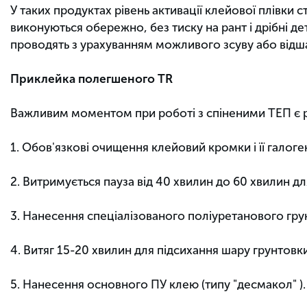
У таких продуктах рівень активації клейової плівки с
виконуються обережно, без тиску на рант і дрібні 
проводять з урахуванням можливого зсуву або відш
Приклейка полегшеного TR
Важливим моментом при роботі з спіненими ТЕП є ро
1. Обов'язкові очищення клейовий кромки і її галог
2. Витримується пауза від 40 хвилин до 60 хвилин дл
3. Нанесення спеціалізованого поліуретанового гру
4. Витяг 15-20 хвилин для підсихання шару грунтовки
5. Нанесення основного ПУ клею (типу "десмакол" ).