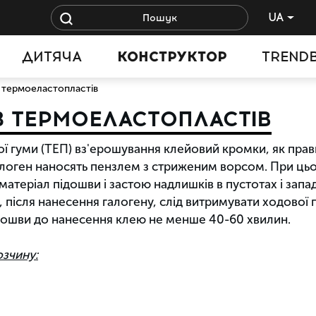
UA
ДИТЯЧА
КОНСТРУКТОР
TREND
 термоеластопластів
 ТЕРМОЕЛАСТОПЛАСТІВ
 гуми (ТЕП) вз'ерошування клейовий кромки, як прави
оген наносять пензлем з стриженим ворсом. При цьом
матеріал підошви і застою надлишків в пустотах і зап
ву, після нанесення галогену, слід витримувати ходово
дошви до нанесення клею не менше 40-60 хвилин.
озчину: