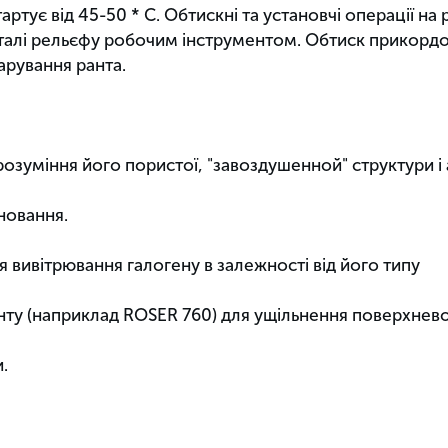
тартує від 45-50 * С. Обтискні та установчі операції н
деталі рельєфу робочим інструментом. Обтиск прикорд
арування ранта.
зуміння його пористої, "завоздушенной" структури і 
еновання.
я вивітрювання галогену в залежності від його типу
нту (наприклад ROSER 760) для ущільнення поверхневої
.