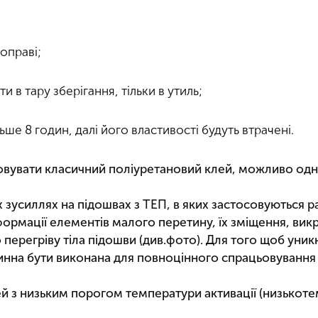
оправі;
в тару зберігання, тільки в утиль;
ше 8 годин, далі його властивості будуть втрачені.
вувати класичний поліуретановий клей, можливо одно
х зусиллях на підошвах з ТЕП, в яких застосовуються р
деформації елементів малого перетину, їх зміщення, вик
 перегріву тіла підошви (див.фото). Для того щоб уник
винна бути виконана для повноцінного спрацьовування
 з низьким порогом температури активації (низькотем