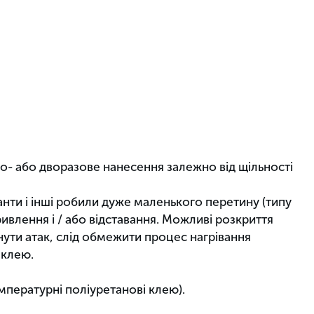
- або дворазове нанесення залежно від щільності
анти і інші робили дуже маленького перетину (типу
ривлення і / або відставання. Можливі розкриття
нути атак, слід обмежити процес нагрівання
 клею.
пературні поліуретанові клею).