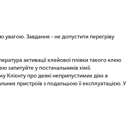
ую увагою. Завдання - не допустити перегріву
ратура активації клейової плівки такого клею
ю запитуйте у постачальників хімії.
у Клієнту про деякі неприпустимих діях в
вальних пристроїв з подальшою
її експлуатацією. У