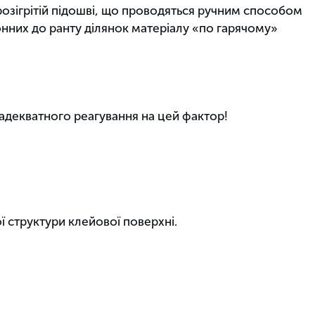
а розігрітій підошві, що проводяться ручним способом
онних до ранту ділянок матеріалу «по гарячому»
адекватного реагування на цей фактор!
 структури клейової поверхні.