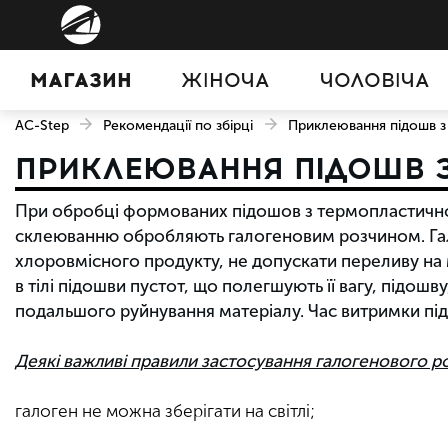
МАГАЗИН
ЖІНОЧА
ЧОЛОВІЧА
AC-Step
Рекомендації по збірці
Приклеювання підошв з
ПРИКЛЕЮВАННЯ ПІДОШВ З
При обробці формованих підошов з термопластичної
склеюванню обробляють галогеновим розчином. Гал
хлоровмісного продукту, не допускати переливу на 
в тілі підошви пустот, що полегшують її вагу, підош
подальшого руйнування матеріалу. Час витримки пі
Деякі важливі правили застосування галогенового р
галоген не можна зберігати на світлі;