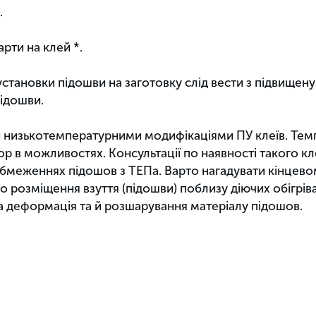
.
арти на клей *.
установки підошви на заготовку слід вести з підвищен
підошви.
низькотемпературними модифікаціями ПУ клеїв. Темпе
ор в можливостях. Консультації по наявності такого кле
бмеженнях підошов з ТЕПа. Варто нагадувати кінцевом
мо розміщення взуття (підошви) поблизу діючих обігрі
на деформація та й розшарування матеріалу підошов.