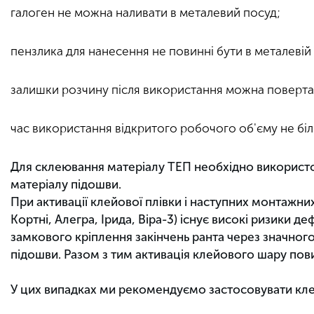
галоген не можна наливати в металевий посуд;
пензлика для нанесення не повинні бути в металевій 
залишки розчину після використання можна повертати 
час використання відкритого робочого об'єму не біль
Для склеювання матеріалу ТЕП необхідно використо
матеріалу підошви.
При активації клейової плівки і наступних монтажни
Кортні, Алегра, Ірида, Віра-3) існує високі ризики 
замкового кріплення закінчень ранта через значного
підошви. Разом з тим активація клейового шару по
У цих випадках ми рекомендуємо застосовувати клей