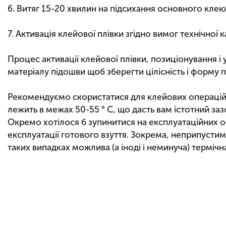
6. Витяг 15-20 хвилин на підсихання основного клею
7. Активація клейової плівки згідно вимог технічної к
Процес активації клейової плівки, позиціонування і 
матеріалу підошви щоб зберегти цілісність і форму 
Рекомендуємо скористатися для клейових операцій 
лежить в межах 50-55 ° С, що дасть вам істотний заз
Окремо хотілося б зупинитися на експлуатаційних о
експлуатації готового взуття. Зокрема, неприпусти
таких випадках можлива (а іноді і неминуча) терміч