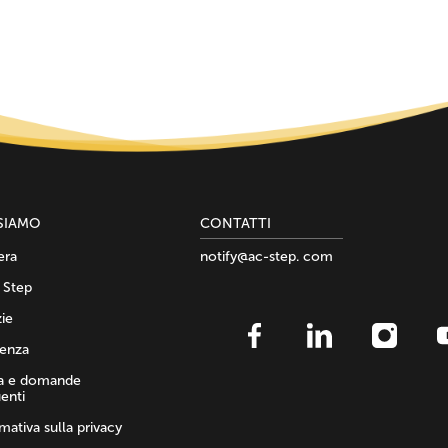
SIAMO
СONTATTI
era
notify@ac-step. com
 Step
ie
enza
a e domande
enti
mativa sulla privacy