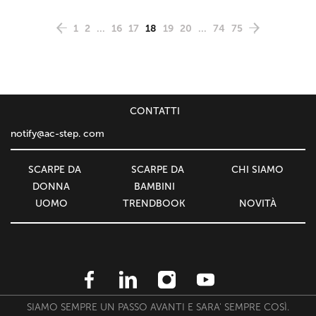
1
2
...
16
17
18
19
20
...
74
75
СONTATTI
notify@ac-step. com
SCARPE DA
SCARPE DA
CHI SIAMO
DONNA
BAMBINI
UOMO
TRENDBOOK
NOVITÀ
SIAMO SEMPRE UN PASSO AVANTI E SARA' SEMPRE COSÌ.