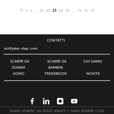
1
2
...
21
22
23
24
25
...
74
75
СONTATTI
notify@ac-step. com
SCARPE DA
SCARPE DA
CHI SIAMO
DONNA
BAMBINI
UOMO
TRENDBOOK
NOVITÀ
SIAMO SEMPRE UN PASSO AVANTI E SARA' SEMPRE COSÌ.