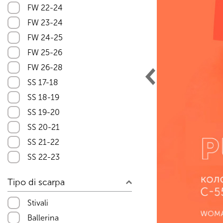
FW 22-24
FW 23-24
FW 24-25
FW 25-26
FW 26-28
SS 17-18
SS 18-19
SS 19-20
SS 20-21
SS 21-22
SS 22-23
SS 23-24
Tipo di scarpa
SS 24-25
SS 25-26
Stivali
SS 26-27
Ballerina