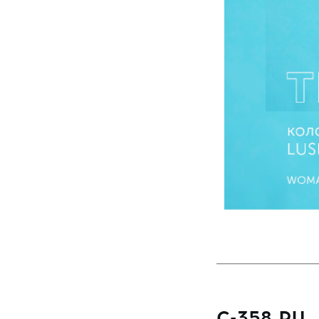
4002
Astra-51
4020
Astra-53
4030
Astra-54
4052
Astra-55
4056
Astra-8
4057
Astra-9
4058
Avrora - 2
4065
Barselona
4073
Barselona-2
4084
Barselona-5
4085
Beatrice
4086
Bella
5055
Bjork
5065
Britani
6004
Brook
C-358 PU