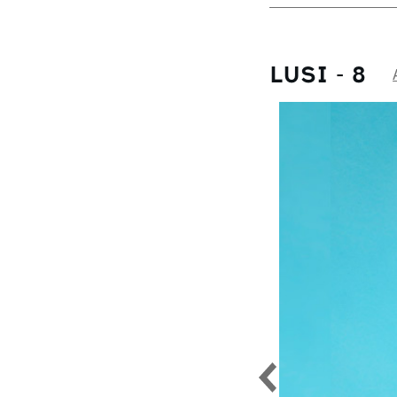
1056
Astra-34
1059
Astra-35
1077
Astra-36
LUSI - 8
1550
Astra-38
1590
Astra-39
2024
Astra-41
2025
Astra-42
2027
Astra-43
2510
Astra-44
2517
Astra-45
2555
Astra-46
2565
Astra-47
2566
Astra-48
3004
Astra-49
3052
Astra-50