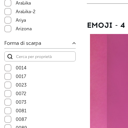
Arabika
Arabika-2
Ariya
EMOJI - 4
Arizona
Arizona-2
Forma di scarpa
Arizona-3
Arizona-4
Arizona-5
0014
Arizona-6
0017
Arizona-7
0023
Arizona-8
0072
Arizona-9
0073
Asteria-5
0081
Asteria-7
0087
Astra-10
0089