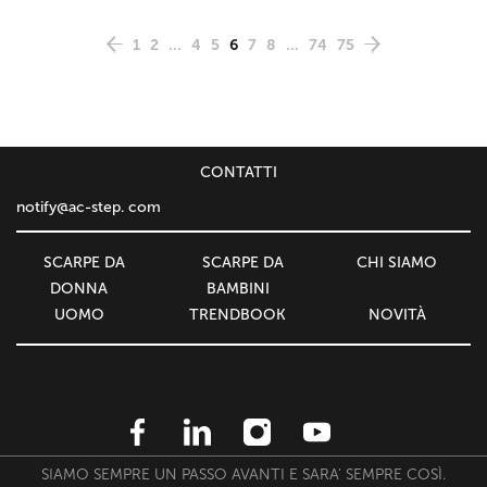
1
2
...
4
5
6
7
8
...
74
75
СONTATTI
notify@ac-step. com
SCARPE DA
SCARPE DA
CHI SIAMO
DONNA
BAMBINI
UOMO
TRENDBOOK
NOVITÀ
SIAMO SEMPRE UN PASSO AVANTI E SARA' SEMPRE COSÌ.