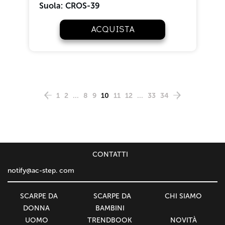
Suola:
CROS-39
ACQUISTA
1
2
...
8
9
10
11
12
...
33
34
СONTATTI
notify@ac-step. com
SCARPE DA
SCARPE DA
CHI SIAMO
DONNA
BAMBINI
UOMO
TRENDBOOK
NOVITÀ