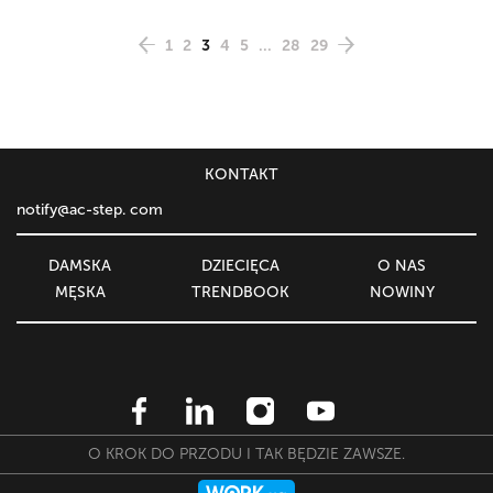
1
2
3
4
5
...
28
29
KONTAKT
notify@ac-step. com
DAMSKA
DZIECIĘСA
O NAS
MĘSKA
TRENDBOOK
NOWINY
O KROK DO PRZODU I TAK BĘDZIE ZAWSZE.