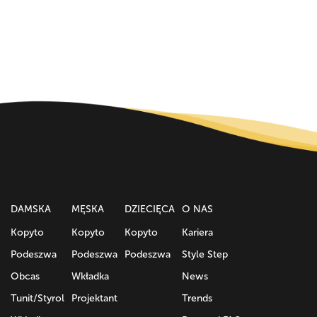
DAMSKA
MĘSKA
DZIECIĘСA
O NAS
Kopyto
Kopyto
Kopyto
Kariera
Podeszwa
Podeszwa
Podeszwa
Style Step
Obcas
Wkładka
News
Tunit/Styrol
Projektant
Trends