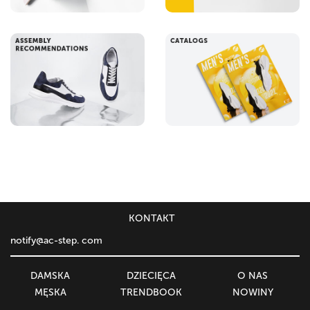
KONTAKT
notify@ac-step. com
DAMSKA
DZIECIĘСA
O NAS
MĘSKA
TRENDBOOK
NOWINY