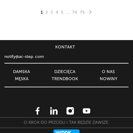
1
2
3
4
5
...
74
75
KONTAKT
notify@ac-step. com
DAMSKA
DZIECIĘСA
O NAS
MĘSKA
TRENDBOOK
NOWINY
O KROK DO PRZODU I TAK BĘDZIE ZAWSZE.