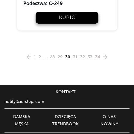
Podeszwa:
C-249
KUPIĆ
1
2
...
28
29
30
31
32
33
34
KONTAKT
notify@ac-step. com
DAMSKA
DZIECIĘСA
O NAS
MĘSKA
TRENDBOOK
NOWINY