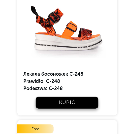
Лекала босоножек С-248
Prawidło:
C-248
Podeszwa:
C-248
KUPIĆ
Free