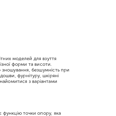
ітних моделей для взуття
різної форми та висоти.
до зношування, безшумність при
ідошви, фурнітуру, шкіряні
знайомитися з варіантами
є функцію точки опору, яка