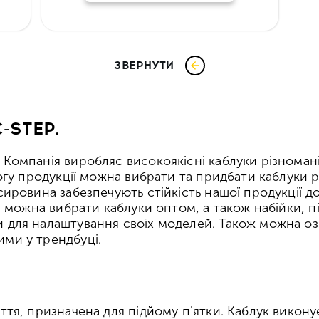
ЗВЕРНУТИ
-STEP.
і Компанія виробляє високоякісні каблуки різноман
алогу продукції можна вибрати та придбати каблуки 
 сировина забезпечують стійкість нашої продукції 
ті можна вибрати каблуки оптом, а також набійки, п
и для налаштування своїх моделей. Також можна о
ими у трендбуці.
уття, призначена для підйому п'ятки. Каблук викону