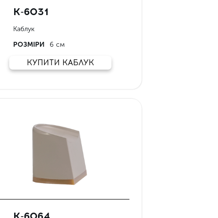
К-6031
Каблук
РОЗМІРИ
6 см
КУПИТИ КАБЛУК
К-6064