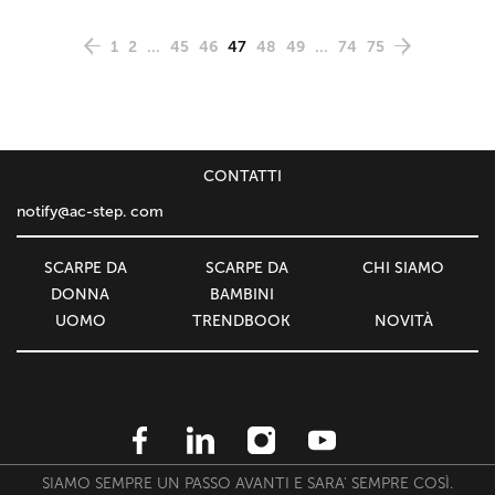
1
2
...
45
46
47
48
49
...
74
75
СONTATTI
notify@ac-step. com
SCARPE DA
SCARPE DA
CHI SIAMO
DONNA
BAMBINI
UOMO
TRENDBOOK
NOVITÀ
SIAMO SEMPRE UN PASSO AVANTI E SARA' SEMPRE COSÌ.