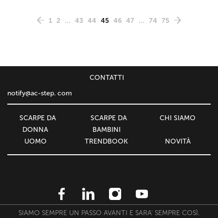
1
2
...
43
44
45
46
47
...
74
75
СONTATTI
notify@ac-step. com
SCARPE DA
SCARPE DA
CHI SIAMO
DONNA
BAMBINI
UOMO
TRENDBOOK
NOVITÀ
SIAMO SEMPRE UN PASSO AVANTI E SARA' SEMPRE COSÌ.