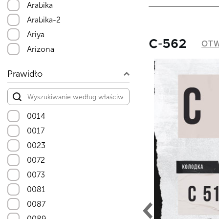
Arabika
Arabika-2
Ariya
C-562
OTW
Arizona
Arizona-2
Prawidło
Arizona-3
Arizona-4
Arizona-5
0014
Arizona-6
0017
Arizona-7
0023
Arizona-8
0072
Arizona-9
0073
Asteria-5
0081
Asteria-7
0087
Astra-10
0089