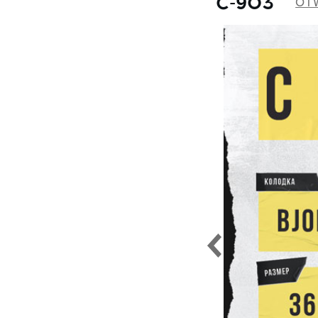
C-903
1056
OT
Astra-34
1059
Astra-35
1077
Astra-36
1550
Astra-38
1590
Astra-39
2024
Astra-41
2025
Astra-42
2027
Astra-43
2510
Astra-44
2517
Astra-45
2555
Astra-46
2565
Astra-47
2566
Astra-48
3004
Astra-49
3052
Astra-50