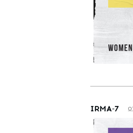
4002
Astra-51
4020
Astra-53
4030
Astra-54
4052
Astra-55
4056
Astra-8
4057
Astra-9
4058
Avrora - 2
4065
Barselona
4073
Barselona-2
4084
Barselona-5
4085
Beatrice
4086
Bella
IRMA-7
5055
O
Bjork
5065
Britani
6004
Brook