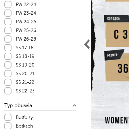
FW 22-24
FW 23-24
FW 24-25
FW 25-26
FW 26-28
SS 17-18
SS 18-19
SS 19-20
SS 20-21
SS 21-22
SS 22-23
SS 23-24
Typ obuwia
SS 24-25
SS 25-26
Botforty
SS 26-27
Botkach