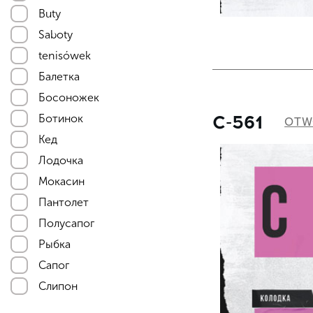
Buty
Saboty
tenisówek
Балетка
Босоножек
С-561
Ботинок
OTW
Кед
Лодочка
Мокасин
Пантолет
Полусапог
Рыбка
Сапог
Слипон