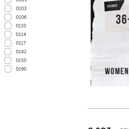
Astra-11
0103
Astra-12
0106
Astra-13
0110
Astra-14
0114
Astra-15
0117
Astra-17
0142
Astra-20
0150
Astra-22
0190
Astra-23
0508
Astra-25
0515
Astra-26
1012
Astra-27
01014
Astra-30
1018
Astra-31
1055
Astra-32