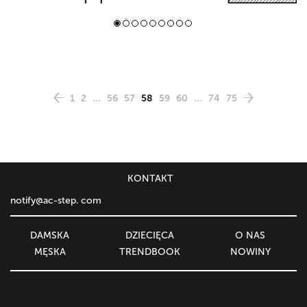
1
2
...
56
57
58
59
60
...
74
75
KONTAKT
notify@ac-step. com
DAMSKA
DZIECIĘСA
O NAS
MĘSKA
TRENDBOOK
NOWINY