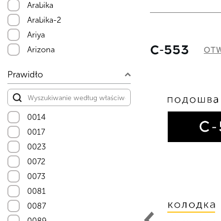
Arabika
Arabika-2
Ariya
С-553
Arizona
OTW
Arizona-2
Prawidło
Arizona-3
Arizona-4
Arizona-5
0014
Arizona-6
0017
Arizona-7
0023
Arizona-8
0072
Arizona-9
0073
Asteria-5
0081
Asteria-7
0087
Astra-10
0089