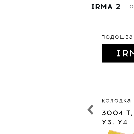
1056
Astra-34
IRMA 2
O
1059
Astra-35
1077
Astra-36
1550
Astra-38
1590
Astra-39
2024
Astra-41
2025
Astra-42
2027
Astra-43
2510
Astra-44
2517
Astra-45
2555
Astra-46
2565
Astra-47
2566
Astra-48
3004
Astra-49
3052
Astra-50