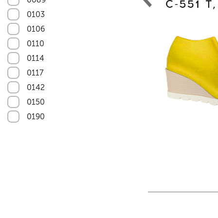
Astra-11
0103
Astra-12
0106
Astra-13
0110
Astra-14
0114
Astra-15
0117
Astra-17
0142
Astra-20
0150
Astra-22
0190
Astra-23
0508
Astra-25
0515
Astra-26
1012
Astra-27
01014
Astra-30
1018
Astra-31
1055
Astra-32