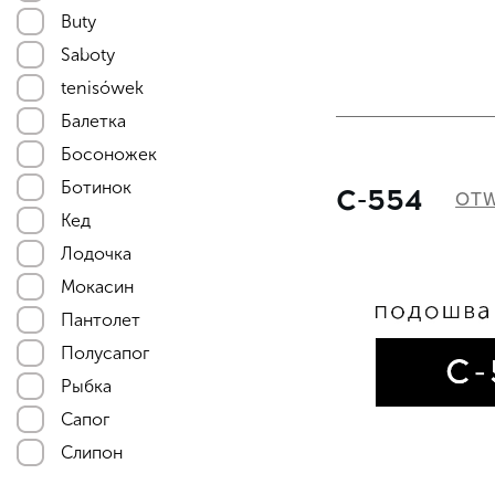
Buty
Saboty
tenisówek
Балетка
Босоножек
Ботинок
С-554
OTW
Кед
Лодочка
Мокасин
Пантолет
Полусапог
Рыбка
Сапог
Слипон