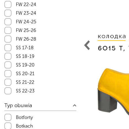
FW 22-24
FW 23-24
FW 24-25
FW 25-26
FW 26-28
SS 17-18
SS 18-19
SS 19-20
SS 20-21
SS 21-22
SS 22-23
SS 23-24
Typ obuwia
SS 24-25
SS 25-26
Botforty
SS 26-27
Botkach