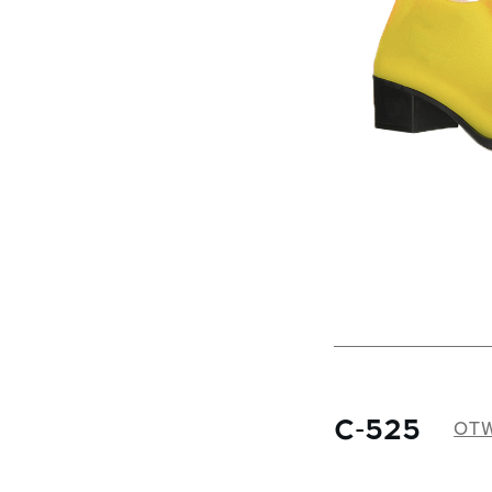
4002
Astra-51
4020
Astra-53
4030
Astra-54
4052
Astra-55
4056
Astra-8
4057
Astra-9
4058
Avrora - 2
4065
Barselona
4073
Barselona-2
4084
Barselona-5
4085
Beatrice
4086
Bella
5055
Bjork
С-525
OTW
5065
Britani
6004
Brook