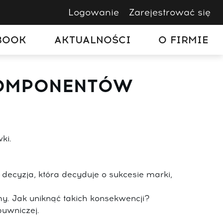
Logowanie
Zarejestrować się
BOOK
AKTUALNOŚCI
O FIRMIE
KOMPONENTÓW
ki.
decyzja, która decyduje o sukcesie marki,
y. Jak uniknąć takich konsekwencji?
buwniczej.