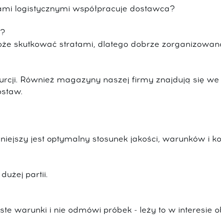
rami logistycznymi współpracuje dostawca?
y?
że skutkować stratami, dlatego dobrze zorganizowana
urcji. Również magazyny naszej firmy znajdują się w
ostaw.
iejszy jest optymalny stosunek jakości, warunków i k
użej partii.
e warunki i nie odmówi próbek - leży to w interesie o