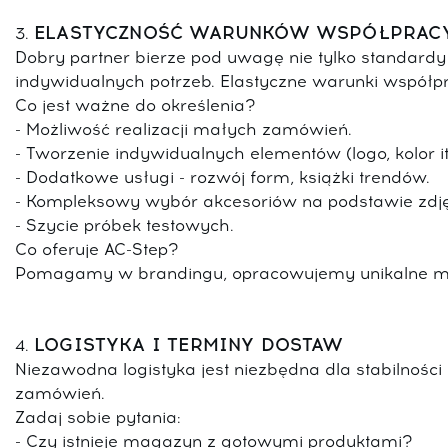
ELASTYCZNOŚĆ WARUNKÓW WSPÓŁPRAC
3.
Dobry partner bierze pod uwagę nie tylko standard
indywidualnych potrzeb. Elastyczne warunki współp
Co jest ważne do określenia?
- Możliwość realizacji małych zamówień.
- Tworzenie indywidualnych elementów (logo, kolor itp
- Dodatkowe usługi - rozwój form, książki trendów.
- Kompleksowy wybór akcesoriów na podstawie zdję
- Szycie próbek testowych.
Co oferuje AC-Step?
Pomagamy w brandingu, opracowujemy unikalne mod
LOGISTYKA I TERMINY DOSTAW
4.
Niezawodna logistyka jest niezbędna dla stabilnośc
zamówień.
Zadaj sobie pytania:
- Czy istnieje magazyn z gotowymi produktami?