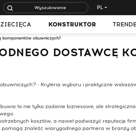
PL
ZIECIĘCA
KONSTRUKTOR
TREND
cę komponentów obuwniczych?
AWODNEGO DOSTAWCĘ 
buwniczych? - Kryteria wyboru i praktyczne wskazów
wia to nie tylko zadanie biznesowe, ale strategiczna 
owego.
trzebnych kosztów, a nawet podważyć reputację firm
óre pomogą znaleźć wiarygodnego partnera w branży o