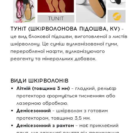
ТУНІТ (ШКІРВОЛОНОВА ПІДОШВА, KV)
–
це вид блокової підошви, виготовленої з листів
шкірволону. Це суміш вулканізованої гуми,
переробленої нафти, вулканізуючого
реагенту та мінеральних добавок.
ВИДИ ШКІРВОЛОНІВ
Літній (товщина 3 мм)
– гладкий, рельєф
протектора формується тисненням або
лазерною обробкою.
Демісезонний
– шкірволон з готовим
протектором, товщина 3,5 мм.
Демісезонний з рантом
– має приклеєний
рант, що захищає взуття від промокання.